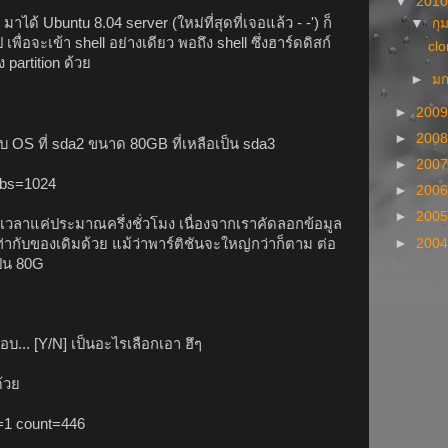
▼
201
มาได้ Ubuntu 8.04 server (ใหม่ที่สุดที่เจอแล้ว - -') ก็
▼
กุ
พื่อจะเข้า shell อย่างเดียว พอถึง shell ซึ่งฮาร์ดดิสก์
clo
ง partition ด้วย
►
ม
►
200
►
200
ก็บ OS ที่ sda2 ขนาด 80GB ที่เหลือเป็น sda3
►
200
2 bs=1024
►
200
►
200
้เวลาแค่ประมาณครึ่งชั่วโมง เนื่องจากเราคัดลอกข้อมูล
►
200
่ากับของเดิมด้วย แม้ว่าพาร์ติชันจะใหญ่กว่าก็ตาม ต่อ
ป็น 80G
บ... [Y/N] เป็นอะไรเลือกเอา ฮึๆ
้วย
s=1 count=446