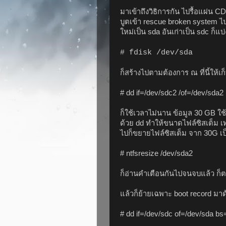
มาเข้าถึงวิธิการกัน ไปรื้อแผ่น CD 
บูตเข้า rescue broken system ไป เ
ใหม่เป็น sda อันเก่าเป็น sdc ก็แบ่
# fdisk /dev/sda
ก็สร้างไปตามต้องการ ณ ที่นี้ให้เ
# dd if=/dev/sdc2 /of=/dev/sda
ก็ใช้เวลาไม่นาน ข้อมูล 30 GB ใช
ด้วย dd ทำให้ขนาดไฟล์ซิสเต็ม เท
ไปก็ขยายไฟล์ซิสเต็ม จาก 30G เ
# ntfsresize /dev/sda2
ก็อ่านคำเตือนกันไปจนจบแล้ว ก็ตอ
แล้วก็ย้ายเฉพาะ boot record มาด
# dd if=/dev/sdc of=/dev/sda b