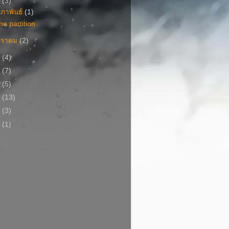
0
(3)
มภาพันธ์
(1)
ne partition
กราคม
(2)
9
(4)
8
(7)
7
(5)
6
(13)
5
(3)
4
(1)