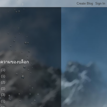
ทความของบล็อก
1
(1)
9
(1)
7
(2)
5
(1)
2
(3)
1
(1)