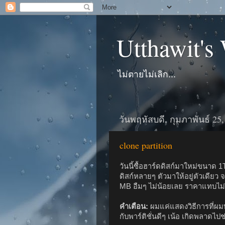
Utthawit's
ไม่ตายไม่เลิก...
วันพฤหัสบดี, กุมภาพันธ์ 25,
clone partition
วันนี้ซื้อฮาร์ดดิสก์มาใหม่ขนาด
ดิสก์หลายๆ ตัวมาให้อยู่ตัวเดียว 
MB อืมๆ ไม่น้อยเลย ราคาแทบไม่ต่า
คำเตือน:
ผมแค่แสดงวิธีการที่ผมท
กับพาร์ติชั่นดีๆ เน้อ เกิดพลาดไปช