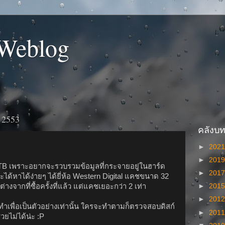
 Weblog
 2553
คลังบ
►
202
►
201
 1TB เพราะอยากจะรวบรวมข้อมูลที่กระจายอยู่ในฮาร์ด
►
201
จะได้หาได้ง่ายๆ ได้ยี่ห้อ Western Digital แคชขนาด 32
งจากที่ซื้อครั้งที่แล้ว แต่แคชเยอะกว่า 2 เท่า
►
201
►
201
ำเพื่อเป็นตัวอย่างเท่านั้น ใครจะทำตามก็ตรวจสอบดิสก์
►
201
่วยไม่ได้น่ะ :P