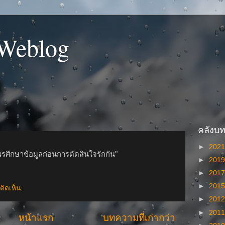
 Weblog
คลังบ
►
202
วรศึกษาข้อมูลก่อนการตัดสินใจรักกัน"
►
201
►
201
►
201
คิดเห็น:
►
201
►
201
หน้าแรก
บทความที่เก่ากว่า