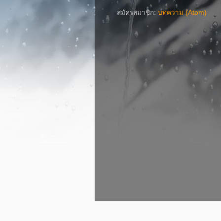
สมัครสมาชิก:
บทความ (Atom)