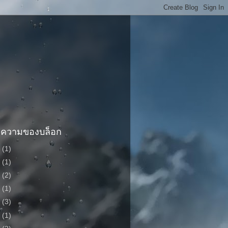
ทความของบล็อก
1
(1)
9
(1)
7
(2)
5
(1)
2
(3)
1
(1)