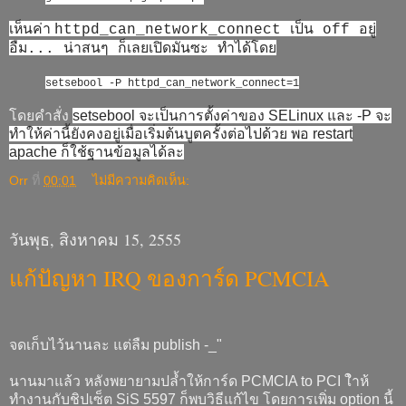
เห็นค่า
httpd_can_network_connect เป็น off อยู่
ทำได้โดย
อืม... น่าสนๆ ก็เลยเปิดมันซะ
setsebool -P httpd_can_network_connect=1
โดยคำสั่ง
setsebool
จะเป็นการตั้งค่าของ SELinux และ -P จะ
ทำให้ค่านี้ยังคงอยู่เมื่อเริ่มต้นบูตครั้งต่อไปด้วย พอ restart
apache ก็ใช้ฐานข้อมูลได้ละ
Orr
ที่
00:01
ไม่มีความคิดเห็น:
วันพุธ, สิงหาคม 15, 2555
แก้ปัญหา IRQ ของการ์ด PCMCIA
จดเก็บไว้นานละ แต่ลืม publish -_"
นานมาแล้ว หลังพยายามปล้ำให้การ์ด PCMCIA to PCI ใำห้
ทำงานกับชิปเซ็ต SiS 5597 ก็พบวิธีแก้ไข โดยการเพิ่ม option นี้