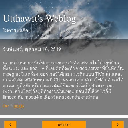
Utthawit's Weblog
ไม่ตายไม่เลิก...
วันจันทร์, ตุลาคม 16, 2549
หลายต่อหลายครั้งที่พลาดรายการสำคัญเพราะไม่ได้อยู่ที่บ้าน
ทั้ง UBC และ free TV ก็เลยคิดที่จะทำ video server ที่บันทึกเป็น
mpeg ลงในเครื่องเซอร์เวอร์ได้เลย แนวคิดแบบ TiVo นั่นแหละ
แต่คงไม่ต้องถึงกับขนาดมี GUI หรอก เอาแค่เป็นไฟล์ แล้วจะได้
ตามมาดูที่หลัง้ หรือถ้าแถวนั้นมีอินเทอร์เน็ตก็ดูกันสดๆ เลย
เพราะส่วนใหญ่ก็อยู่ที่ทำงานนั่นแหละ ตอนนี้ที่เล็งๆ ไว้ก็มี
ffmpeg กับ mpeg4ip เดี๋ยววันหลังจะกลับมาเล่าต่อ
Orr
ที่
00:06
‹
›
หน้าแรก